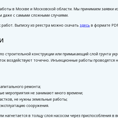
боты в Москве и Московской области. Мы принимаем заявки из
м даже с самыми сложными случаями.
х работ. Выписку из реестра можно скачать
здесь
в формате PDF
и
ело строительной конструкции или примыкающий слой грунта ук
ток воздействуют точечно. Инъекционные работы проводятся н
капитального ремонта;
ные мероприятия не занимают много времени;
астков, не нужны земельные работы;
 эксплуатацию сооружения.
 нагнетается в толщу слоя насосом через приспособления в ви