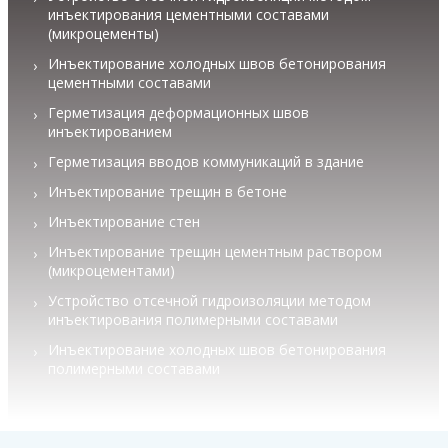
инъектирования цементными составами
(микроцементы)
Инъектирование холодных швов бетонирования
цементными составами
Герметизация деформационных швов
инъектированием
Герметизация вводов коммуникаций в здание
Инъектирование трещин в бетоне
Инъектирование стен
Инъектирование трещин цементным раствором
(микроцементами)
Устройство отсечной гидроизоляции методом
инъектирования полимерными составами
Инъектирование холодных швов бетонирования
полимерными составами