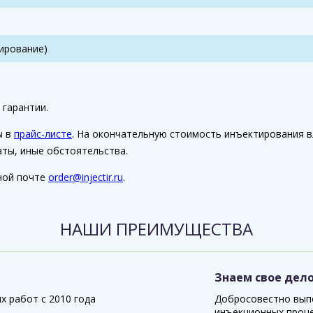
ирование)
гарантии.
ы в
прайс-листе
. На окончательную стоимость инъектирования в
аты, иные обстоятельства.
ной почте
order@injectir.ru
.
НАШИ ПРЕИМУЩЕСТВА
Знаем свое дел
 работ с 2010 года
Добросовестно вып
инъекционных проц