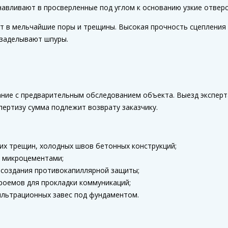
навливают в просверленные под углом к основанию узкие отверс
ет в мельчайшие поры и трещины. Высокая прочность сцеплени
 заделывают шпуры.
ие с предварительным обследованием объекта. Выезд эксперт
пертизу сумма подлежит возврату заказчику.
щих трещин, холодных швов бетонных конструкций;
и микроцементами;
 создания противокапиллярной защиты;
роемов для прокладки коммуникаций;
ильтрационных завес под фундаментом.