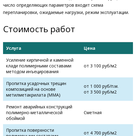
число определяющих параметров входит схема
перепланировки, ожидаемые нагрузки, режим эксплуатации.
Стоимость работ
Услуга
Цена
Усиление кирпичной и каменной
клади полимерными составами
от 3 100 руб/м2
методом инъецирования
Пропитка усадочных трещин
от 1 000 руб/п.м.
композицией на основе
от 3 500 руб/м2
метилметакрилата (ММА)
Ремонт аварийных конструкций
полимерно-металлической
Сметная
обоймой
Пропитка поверхности
от 4 700 руб/м2
полимерными составами