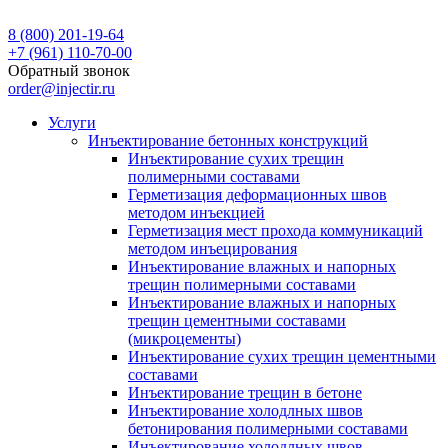
8 (800) 201-19-64
+7 (961) 110-70-00
Обратный звонок
order@injectir.ru
Услуги
Инъектирование бетонных конструкций
Инъектирование сухих трещин
полимерными составами
Герметизация деформационных швов
методом инъекцией
Герметизация мест прохода коммуникаций
методом инъецирования
Инъектирование влажных и напорных
трещин полимерными составами
Инъектирование влажных и напорных
трещин цементными составами
(микроцементы)
Инъектирование сухих трещин цементными
составами
Инъектирование трещин в бетоне
Инъектирование холодлных швов
бетонирования полимерными составами
Инъектирование холодлных швов