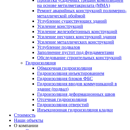
Пропитка усадочных трещин композицией
на основе метилметакрилата (ММА)
Ремонт аварийных конструкций полимерно-
металлической обоймой
Углубление существующих зданий
Усиление конструкций
Усиление железобетонных конструкций
Усиление несущих конструкций здания
Усиление металлических конструкций
Углубление подвалов
Заполнение пустот под фундаментами
Обследование строительных конструкций
Гидроизоляция
Обмазочная гидроизоляция
Гидроизоляция инъектированием
Гидроизоляция блоков ФБС
Гидроизоляция вводов коммуникаций в
здание (подвал)
Гидроизоляция деформационных швов
Отсечная гидроизоляция
Гидроизоляция отверстий
Инъекционная гидроизоляция кладки
Стоимость
Наши объекты
О компании