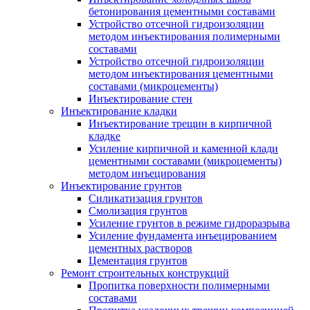
бетонирования цементными составами
Устройство отсечной гидроизоляции
методом инъектирования полимерными
составами
Устройство отсечной гидроизоляции
методом инъектирования цементными
составами (микроцементы)
Инъектирование стен
Инъектирование кладки
Инъектирование трещин в кирпичной
кладке
Усиление кирпичной и каменной клади
цементными составами (микроцементы)
методом инъецирования
Инъектирование грунтов
Силикатизация грунтов
Смолизация грунтов
Усиление грунтов в режиме гидроразрыва
Усиление фундамента инъецированием
цементных растворов
Цементация грунтов
Ремонт строительных конструкций
Пропитка поверхности полимерными
составами