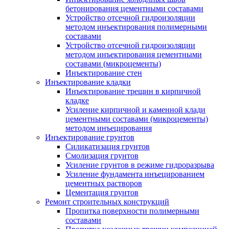
бетонирования цементными составами
Устройство отсечной гидроизоляции
методом инъектирования полимерными
составами
Устройство отсечной гидроизоляции
методом инъектирования цементными
составами (микроцементы)
Инъектирование стен
Инъектирование кладки
Инъектирование трещин в кирпичной
кладке
Усиление кирпичной и каменной клади
цементными составами (микроцементы)
методом инъецирования
Инъектирование грунтов
Силикатизация грунтов
Смолизация грунтов
Усиление грунтов в режиме гидроразрыва
Усиление фундамента инъецированием
цементных растворов
Цементация грунтов
Ремонт строительных конструкций
Пропитка поверхности полимерными
составами