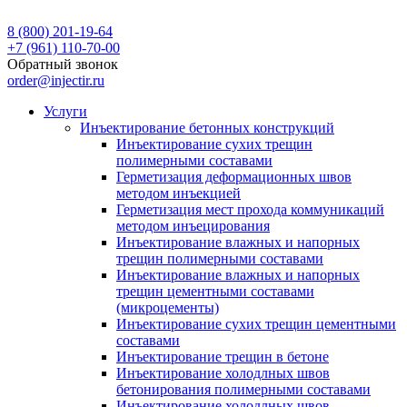
8 (800) 201-19-64
+7 (961) 110-70-00
Обратный звонок
order@injectir.ru
Услуги
Инъектирование бетонных конструкций
Инъектирование сухих трещин
полимерными составами
Герметизация деформационных швов
методом инъекцией
Герметизация мест прохода коммуникаций
методом инъецирования
Инъектирование влажных и напорных
трещин полимерными составами
Инъектирование влажных и напорных
трещин цементными составами
(микроцементы)
Инъектирование сухих трещин цементными
составами
Инъектирование трещин в бетоне
Инъектирование холодлных швов
бетонирования полимерными составами
Инъектирование холодлных швов