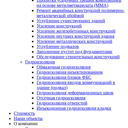
Пропитка усадочных трещин композицией
на основе метилметакрилата (ММА)
Ремонт аварийных конструкций полимерно-
металлической обоймой
Углубление существующих зданий
Усиление конструкций
Усиление железобетонных конструкций
Усиление несущих конструкций здания
Усиление металлических конструкций
Углубление подвалов
Заполнение пустот под фундаментами
Обследование строительных конструкций
Гидроизоляция
Обмазочная гидроизоляция
Гидроизоляция инъектированием
Гидроизоляция блоков ФБС
Гидроизоляция вводов коммуникаций в
здание (подвал)
Гидроизоляция деформационных швов
Отсечная гидроизоляция
Гидроизоляция отверстий
Инъекционная гидроизоляция кладки
Стоимость
Наши объекты
О компании