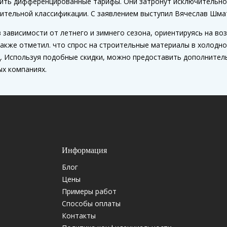
вить дифференцированные тарифы. Они затронут исключительн
оительной классификации. С заявлением выступил Вячеслав Шма
 зависимости от летнего и зимнего сезона, ориентируясь на в
акже отметил. что спрос на строительные материалы в холодное
д. Используя подобные скидки, можно предоставить дополните
ых компаниях.
Информация
Блог
Цены
Примеры работ
Способы оплаты
Контакты