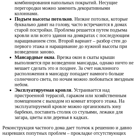
комбинирования напольных покрытий. Несущие
перегородки можно заменить декоративными
колоннами.
Подъем высоты потолков
. Низкие потолки, которые
буквально давят на голову, часто встречаются в домах
старой постройки. Проблема решается путем подъема
кровли или всего здания на домкратах с последующим
наращиванием стен. Второй вариант – разбор стен до
первого этажа и наращивание до нужной высоты при
возведении заново.
Мансардные окна
. Врезка окон в скаты крыши
выполняется при возведении мансарды, однако ничто не
мешает сделать это и позднее. За счет наклонного
расположения в мансарду попадает намного больше
солнечного света, по ночам можно любоваться звездным
небом.
Эксплуатируемая кровля
. Устраивается над
пристроенной террасой, гаражом или хозяйственным
помещением с выходом из комнат второго этажа. На
эксплуатируемой кровле можно организовать зону
барбекю, поставить столик со стульями, лежаки для
загара, цветы или деревья в кадках.
Реконструкция частного дома дает толчок к решению и давно
назревших попутных проблем – прокладке отсутствующих