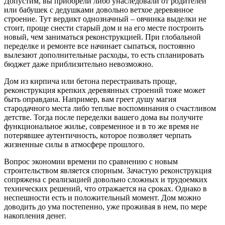
Допустим, вы приобрели либо унаследовали от родителей
или бабушек с дедушками довольно ветхое деревянное
строение. Тут вердикт однозначный – овчинка выделки не
стоит, проще снести старый дом и на его месте построить
новый, чем заниматься реконструкцией. При глобальной
переделке и ремонте все начинает сыпаться, постоянно
вылезают дополнительные расходы, то есть спланировать
бюджет даже приблизительно невозможно.
Дом из кирпича или бетона перестраивать проще,
реконструкция крепких деревянных строений тоже может
быть оправдана. Например, вам греет душу магия
стародачного места либо теплые воспоминания о счастливом
детстве. Тогда после переделки вашего дома вы получите
функциональное жилье, современное и в то же время не
потерявшее аутентичность, которое позволяет черпать
жизненные силы в атмосфере прошлого.
Вопрос экономии времени по сравнению с новым
строительством является спорным. Зачастую реконструкция
сопряжена с реализацией довольно сложных и трудоемких
технических решений, что отражается на сроках. Однако в
неспешности есть и положительный момент. Дом можно
доводить до ума постепенно, уже проживая в нем, по мере
накопления денег.