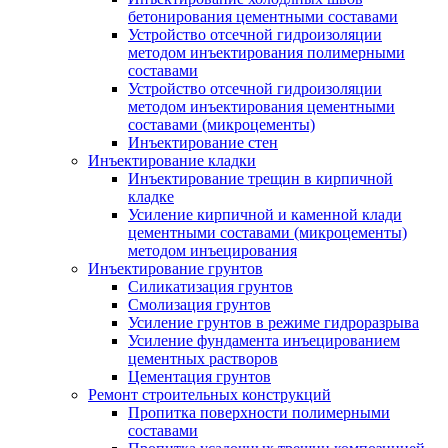
бетонирования цементными составами
Устройство отсечной гидроизоляции
методом инъектирования полимерными
составами
Устройство отсечной гидроизоляции
методом инъектирования цементными
составами (микроцементы)
Инъектирование стен
Инъектирование кладки
Инъектирование трещин в кирпичной
кладке
Усиление кирпичной и каменной клади
цементными составами (микроцементы)
методом инъецирования
Инъектирование грунтов
Силикатизация грунтов
Смолизация грунтов
Усиление грунтов в режиме гидроразрыва
Усиление фундамента инъецированием
цементных растворов
Цементация грунтов
Ремонт строительных конструкций
Пропитка поверхности полимерными
составами