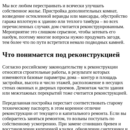
Мы все любим перестраивать и всячески улучшать
собственное жилье. Пристройка дополнительных комнат,
возведение остекленной веранды или мансарды, обустройство
гаража вплотную к зданию или теплого тамбура – во всех
перечисленных случаях дом считается реконструированным.
Мероприятие это слишком серьезное, чтобы затевать его
наобум, поэтому многие вопросы нужно продумать загодя,
тем более что по пути встретится немало подводных камней.
Что понимается под реконструкцией
Согласно российскому законодательству к реконструкции
относятся строительные работы, в результате которых
изменяются базовые параметры дома – контур и площадь
застройки, высота и число этажей, расположение в несущих
стенах оконных и дверных проемов. Демонтаж части здания
или межэтажных перекрытий тоже считается реконструкцией.
Переделанная постройка перестает соответствовать старому
техническому паспорту, в этом коренное отличие
реконструкции от текущего и капитального ремонта. Если вы
собираетесь заняться ремонтом, то вольны поступать по
собственному усмотрению. При замене сгнивших бревен и
восстановлении кирпичной кладки, обновлении сантехники и