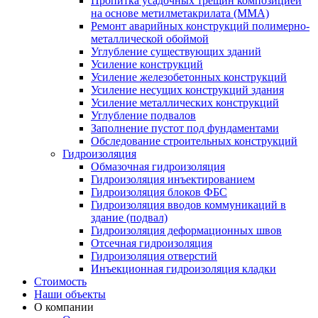
Пропитка усадочных трещин композицией
на основе метилметакрилата (ММА)
Ремонт аварийных конструкций полимерно-
металлической обоймой
Углубление существующих зданий
Усиление конструкций
Усиление железобетонных конструкций
Усиление несущих конструкций здания
Усиление металлических конструкций
Углубление подвалов
Заполнение пустот под фундаментами
Обследование строительных конструкций
Гидроизоляция
Обмазочная гидроизоляция
Гидроизоляция инъектированием
Гидроизоляция блоков ФБС
Гидроизоляция вводов коммуникаций в
здание (подвал)
Гидроизоляция деформационных швов
Отсечная гидроизоляция
Гидроизоляция отверстий
Инъекционная гидроизоляция кладки
Стоимость
Наши объекты
О компании