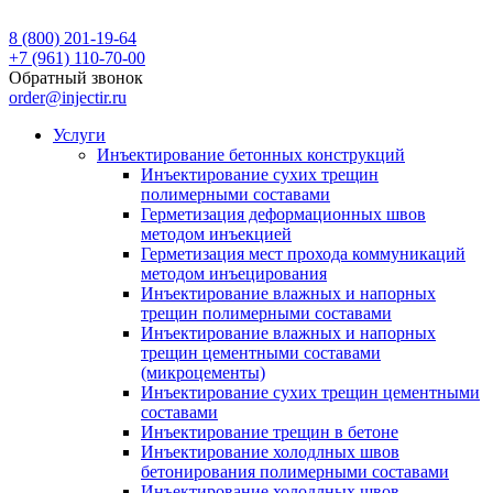
8 (800) 201-19-64
+7 (961) 110-70-00
Обратный звонок
order@injectir.ru
Услуги
Инъектирование бетонных конструкций
Инъектирование сухих трещин
полимерными составами
Герметизация деформационных швов
методом инъекцией
Герметизация мест прохода коммуникаций
методом инъецирования
Инъектирование влажных и напорных
трещин полимерными составами
Инъектирование влажных и напорных
трещин цементными составами
(микроцементы)
Инъектирование сухих трещин цементными
составами
Инъектирование трещин в бетоне
Инъектирование холодлных швов
бетонирования полимерными составами
Инъектирование холодлных швов