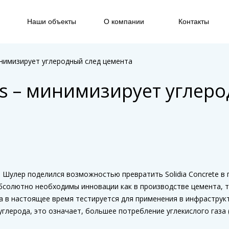
Наши объекты
О компании
Контакты
минимизирует углеродный след цемента
ies – минимизирует углер
м Шулер поделился возможностью превратить Solidia Concrete в 
олютно необходимы инновации как в производстве цемента, так
 в настоящее время тестируется для применения в инфраструкт
глерода, это означает, большее потребление углекислого газа