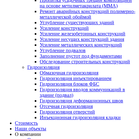
Пропитка усадочных трещин композицией
на основе метилметакрилата (ММА)
Ремонт аварийных конструкций полимерно-
металлической обоймой
Углубление существующих зданий
Усиление конструкций
Усиление железобетонных конструкций
Усиление несущих конструкций здания
Усиление металлических конструкций
Углубление подвалов
Заполнение пустот под фундаментами
Обследование строительных конструкций
Гидроизоляция
Обмазочная гидроизоляция
Гидроизоляция инъектированием
Гидроизоляция блоков ФБС
Гидроизоляция вводов коммуникаций в
здание (подвал)
Гидроизоляция деформационных швов
Отсечная гидроизоляция
Гидроизоляция отверстий
Инъекционная гидроизоляция кладки
Стоимость
Наши объекты
О компании