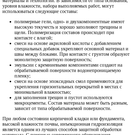
материалы и технологии. В зависимости от типа основания,
уровня влажности, набора выполняемых работ, могут
использоваться следующие составы:
полимерные гели, одно- и двухкомпонентные имеют
высокую текучесть и хорошо заполняют трещины и
щели. Полимеризация составов происходит при
контакте с влагой;
смеси на основе акриловой кислоты с добавлением
специальных добавок укрепляют основной материал и
швы между блоками. При контакте с грунтом образуют
монолитную защитную поверхность;
эмульсии с кремниевыми компонентами создают на
обрабатываемой поверхности водонепроницаемую
пленку;
смеси на основе эпоксидных смол применяются для
укрепления горизонтальных перекрытий в местах с
минимальной влажностью;
для заполнения трещин и пустот используются
микроцементы. Состав материала может быть разным,
зависит от типа обрабатываемой поверхности.
При любом состоянии кирпичной кладки или фундамента,
высокой влажности почвы, инъекционная гидроизоляция
является одним из лучших способов защитной обработки
материала. С помощью современного оборудования