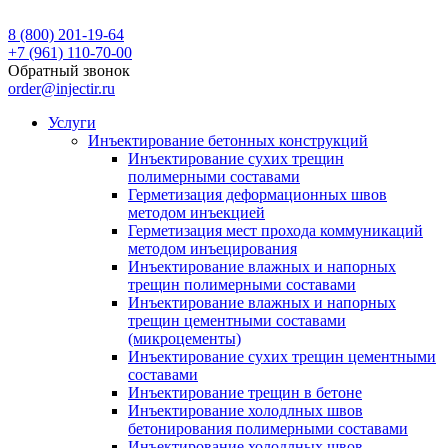
8 (800) 201-19-64
+7 (961) 110-70-00
Обратный звонок
order@injectir.ru
Услуги
Инъектирование бетонных конструкций
Инъектирование сухих трещин
полимерными составами
Герметизация деформационных швов
методом инъекцией
Герметизация мест прохода коммуникаций
методом инъецирования
Инъектирование влажных и напорных
трещин полимерными составами
Инъектирование влажных и напорных
трещин цементными составами
(микроцементы)
Инъектирование сухих трещин цементными
составами
Инъектирование трещин в бетоне
Инъектирование холодлных швов
бетонирования полимерными составами
Инъектирование холодлных швов