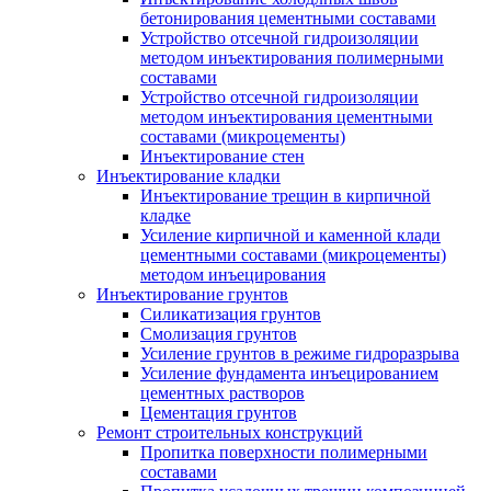
бетонирования цементными составами
Устройство отсечной гидроизоляции
методом инъектирования полимерными
составами
Устройство отсечной гидроизоляции
методом инъектирования цементными
составами (микроцементы)
Инъектирование стен
Инъектирование кладки
Инъектирование трещин в кирпичной
кладке
Усиление кирпичной и каменной клади
цементными составами (микроцементы)
методом инъецирования
Инъектирование грунтов
Силикатизация грунтов
Смолизация грунтов
Усиление грунтов в режиме гидроразрыва
Усиление фундамента инъецированием
цементных растворов
Цементация грунтов
Ремонт строительных конструкций
Пропитка поверхности полимерными
составами