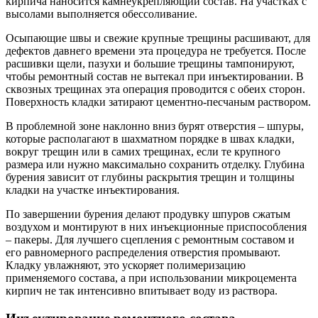
кирпича наносится камнеукрепляющий состав. На участках с
высолами выполняется обессоливание.
Осыпающие швы и свежие крупные трещины расшивают, для
дефектов давнего времени эта процедура не требуется. После
расшивки щели, пазухи и большие трещины тампонируют,
чтобы ремонтный состав не вытекал при инъектировании. В
сквозных трещинах эта операция проводится с обеих сторон.
Поверхность кладки затирают цементно-песчаным раствором.
В проблемной зоне наклонно вниз бурят отверстия – шпуры,
которые располагают в шахматном порядке в швах кладки,
вокруг трещин или в самих трещинах, если те крупного
размера или нужно максимально сохранить отделку. Глубина
бурения зависит от глубины раскрытия трещин и толщины
кладки на участке инъектирования.
По завершении бурения делают продувку шпуров сжатым
воздухом и монтируют в них инъекционные приспособления
– пакеры. Для лучшего сцепления с ремонтным составом и
его равномерного распределения отверстия промывают.
Кладку увлажняют, это ускоряет полимеризацию
применяемого состава, а при использовании микроцемента
кирпич не так интенсивно впитывает воду из раствора.