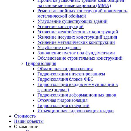
Пропитка усадочных трещин композицией
на основе метилметакрилата (ММА)
Ремонт аварийных конструкций полимерно-
металлической обоймой
Углубление существующих зданий
Усиление конструкций
Усиление железобетонных конструкций
Усиление несущих конструкций здания
Усиление металлических конструкций
Углубление подвалов
Заполнение пустот под фундаментами
Обследование строительных конструкций
Гидроизоляция
Обмазочная гидроизоляция
Гидроизоляция инъектированием
Гидроизоляция блоков ФБС
Гидроизоляция вводов коммуникаций в
здание (подвал)
Гидроизоляция деформационных швов
Отсечная гидроизоляция
Гидроизоляция отверстий
Инъекционная гидроизоляция кладки
Стоимость
Наши объекты
О компании