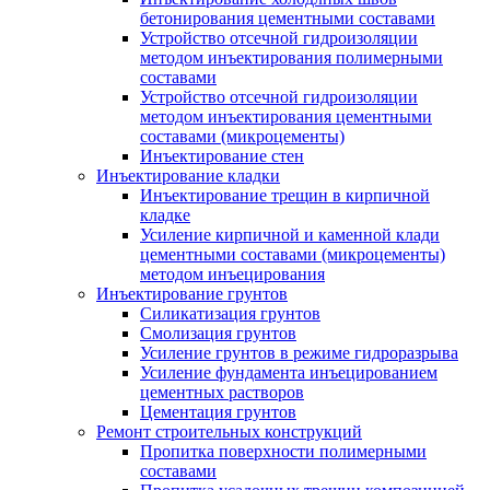
бетонирования цементными составами
Устройство отсечной гидроизоляции
методом инъектирования полимерными
составами
Устройство отсечной гидроизоляции
методом инъектирования цементными
составами (микроцементы)
Инъектирование стен
Инъектирование кладки
Инъектирование трещин в кирпичной
кладке
Усиление кирпичной и каменной клади
цементными составами (микроцементы)
методом инъецирования
Инъектирование грунтов
Силикатизация грунтов
Смолизация грунтов
Усиление грунтов в режиме гидроразрыва
Усиление фундамента инъецированием
цементных растворов
Цементация грунтов
Ремонт строительных конструкций
Пропитка поверхности полимерными
составами