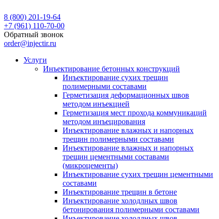
8 (800) 201-19-64
+7 (961) 110-70-00
Обратный звонок
order@injectir.ru
Услуги
Инъектирование бетонных конструкций
Инъектирование сухих трещин
полимерными составами
Герметизация деформационных швов
методом инъекцией
Герметизация мест прохода коммуникаций
методом инъецирования
Инъектирование влажных и напорных
трещин полимерными составами
Инъектирование влажных и напорных
трещин цементными составами
(микроцементы)
Инъектирование сухих трещин цементными
составами
Инъектирование трещин в бетоне
Инъектирование холодлных швов
бетонирования полимерными составами
Инъектирование холодлных швов