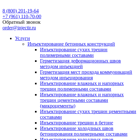
8 (800) 201-19-64
+7 (961) 110-70-00
Обратный звонок
order@injectir.ru
Услуги
Инъектирование бетонных конструкций
Инъектирование сухих трещин
полимерными составами
Герметизация деформационных швов
методом инъекцией
Герметизация мест прохода коммуникаций
методом инъецирования
Инъектирование влажных и напорных
трещин полимерными составами
Инъектирование влажных и напорных
трещин цементными составами
(микроцементы)
Инъектирование сухих трещин цементными
составами
Инъектирование трещин в бетоне
Инъектирование холодлных швов
бетонирования полимерными составами
Инъектирование холодлных швов