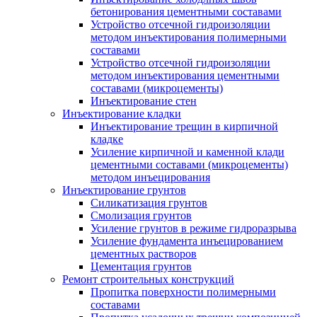
бетонирования цементными составами
Устройство отсечной гидроизоляции
методом инъектирования полимерными
составами
Устройство отсечной гидроизоляции
методом инъектирования цементными
составами (микроцементы)
Инъектирование стен
Инъектирование кладки
Инъектирование трещин в кирпичной
кладке
Усиление кирпичной и каменной клади
цементными составами (микроцементы)
методом инъецирования
Инъектирование грунтов
Силикатизация грунтов
Смолизация грунтов
Усиление грунтов в режиме гидроразрыва
Усиление фундамента инъецированием
цементных растворов
Цементация грунтов
Ремонт строительных конструкций
Пропитка поверхности полимерными
составами