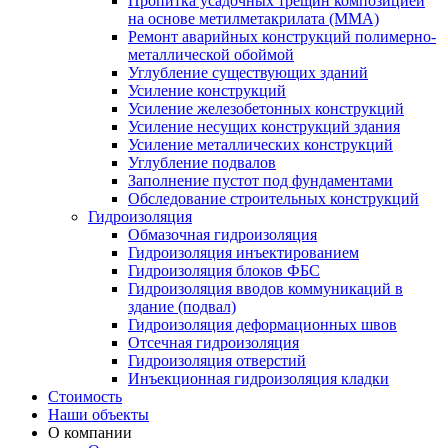
Пропитка усадочных трещин композицией
на основе метилметакрилата (ММА)
Ремонт аварийных конструкций полимерно-
металлической обоймой
Углубление существующих зданий
Усиление конструкций
Усиление железобетонных конструкций
Усиление несущих конструкций здания
Усиление металлических конструкций
Углубление подвалов
Заполнение пустот под фундаментами
Обследование строительных конструкций
Гидроизоляция
Обмазочная гидроизоляция
Гидроизоляция инъектированием
Гидроизоляция блоков ФБС
Гидроизоляция вводов коммуникаций в
здание (подвал)
Гидроизоляция деформационных швов
Отсечная гидроизоляция
Гидроизоляция отверстий
Инъекционная гидроизоляция кладки
Стоимость
Наши объекты
О компании